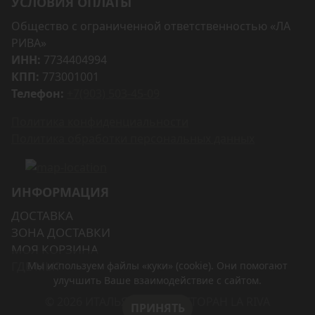
УСЛОВИЯ ОПЛАТЫ
Общество с ограниченной ответственностью «ЛА
РИВА»
ИНН:
7734404994
КПП:
773001001
Телефон:
+7(903) 503-45-09
Политика конфиденциальности
Политика обработки персональных данных
ИНФОРМАЦИЯ
ДОСТАВКА
ЗОНА ДОСТАВКИ
МОЯ КОРЗИНА
ГДЕ МЫ?
Мы используем файлы «куки» (cookie). Они помогают
улучшить Ваше взаимодействие с сайтом.
© 2026 ИТАЛЬЯНСКИЙ РЕСТОРАН LA RIVA
ПРИНЯТЬ