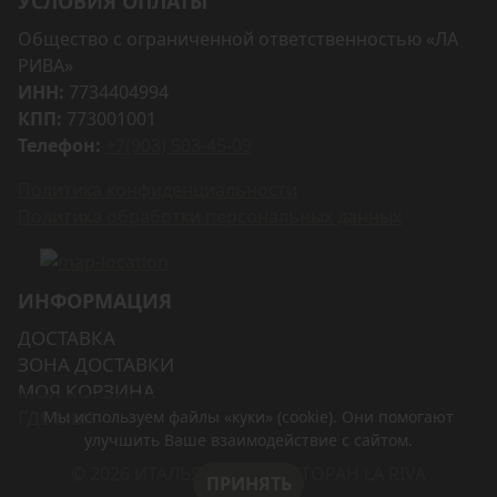
УСЛОВИЯ ОПЛАТЫ
Общество с ограниченной ответственностью «ЛА
РИВА»
ИНН:
7734404994
КПП:
773001001
Телефон:
+7(903) 503-45-09
Политика конфиденциальности
Политика обработки персональных данных
ИНФОРМАЦИЯ
ДОСТАВКА
ЗОНА ДОСТАВКИ
МОЯ КОРЗИНА
ГДЕ МЫ?
Мы используем файлы «куки» (cookie). Они помогают
улучшить Ваше взаимодействие с сайтом.
© 2026 ИТАЛЬЯНСКИЙ РЕСТОРАН LA RIVA
ПРИНЯТЬ