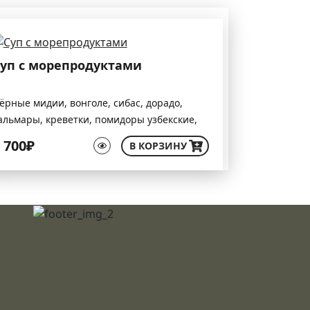
уп с морепродуктами
ёрные мидии, вонголе, сибас, дорадо,
альмары, креветки, помидоры узбекские,
азилик, петрушка, чеснок, перец
 700₽
В КОРЗИНУ
аринованный. Подаётся с чиабаттой