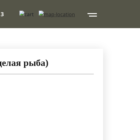
 3
целая рыба)