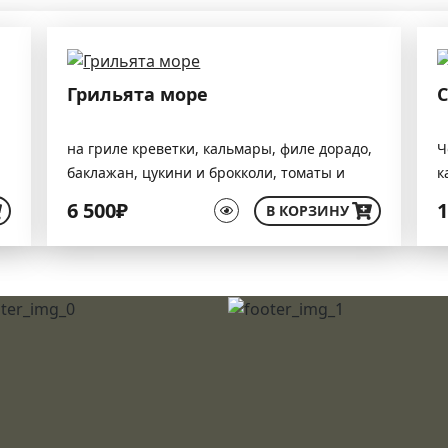
Грильята море
С
на гриле креветки, кальмары, филе дорадо,
Ч
баклажан, цукини и брокколи, томаты и
к
лайм
б
6 500₽
1
В КОРЗИНУ
м