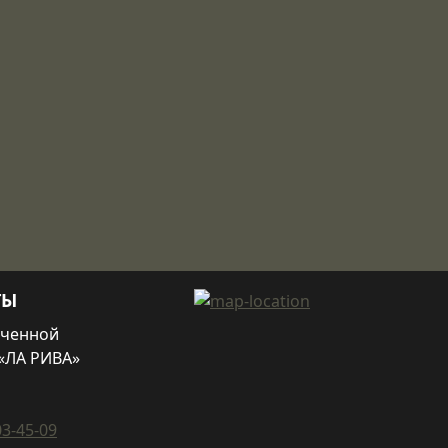
ТЫ
иченной
«ЛА РИВА»
03-45-09