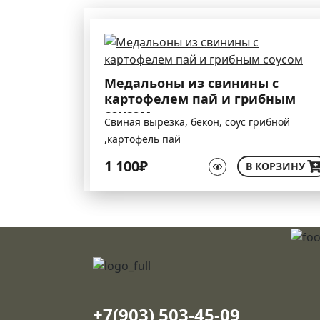
Медальоны из свинины с
картофелем пай и грибным
соусом
Свиная вырезка, бекон, соус грибной
,картофель пай
1 100₽
В КОРЗИНУ
+7(903) 503-45-09