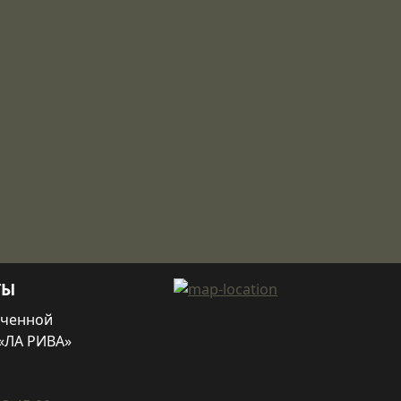
ТЫ
иченной
«ЛА РИВА»