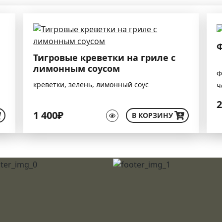
Ф
Тигровые креветки на гриле с
лимонным соусом
Ф
креветки, зелень, лимонный соус
ч
2
1 400₽
В КОРЗИНУ