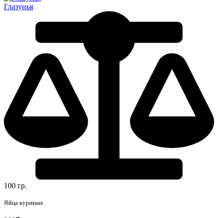
Глазунья
100 гр.
Яйца куриные