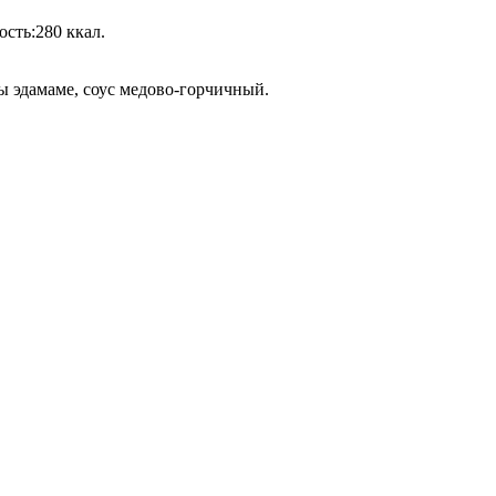
ость:
280
ккал.
бы эдамаме, соус медово-горчичный.