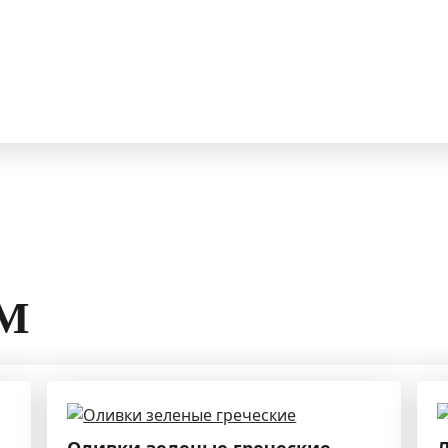
М
Оливки зеленые греческие
Л