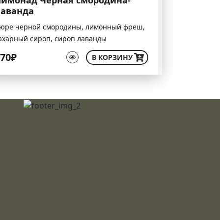
лаванда
юре черной смородины, лимонный фреш,
ахарный сироп, сироп лаванды
70₽
В КОРЗИНУ