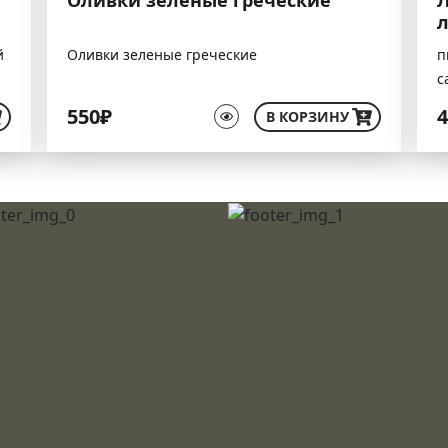
й
Оливки зеленые греческие
п
с
550₽
4
В КОРЗИНУ