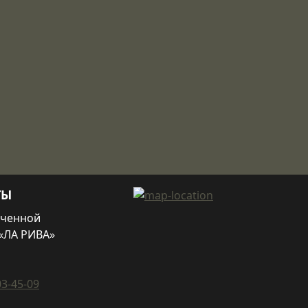
ТЫ
иченной
«ЛА РИВА»
03-45-09